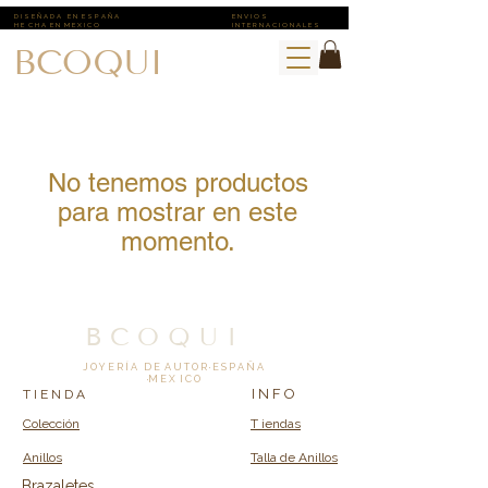
D I S E Ñ A D A E N E S P A Ñ A
E N V I O S ​
H E C H A E N M E X I C O
I N T E R N A C I O N A L E S
BCOQUI
No tenemos productos
para mostrar en este
momento.
B C O Q U I
J O Y E R Í A D E A U T O R · E S P A Ñ A
·M E X I C O
I N F O
T I E N D A
Colección
T iendas
Anillos
Talla de Anillos
Brazaletes