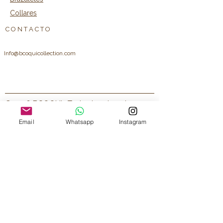
Collares
C O N T A C T O
Info@bcoquicollection.com
© 2026 BCOQUI · Todos los derechos
reservados
Email
Whatsapp
Instagram
B C O Q U I