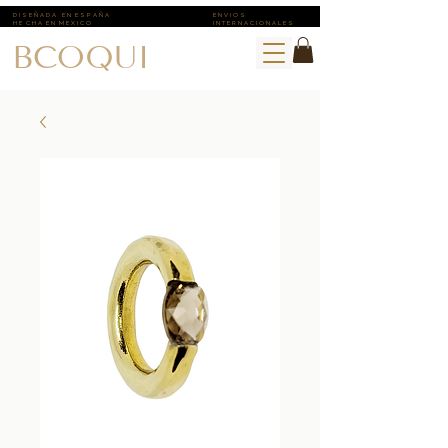
D I S E Ñ A D A E N E S P A Ñ A
E N V I O S ​
H E C H A E N M E X I C O
I N T E R N A C I O N A L E S
BCOQUI