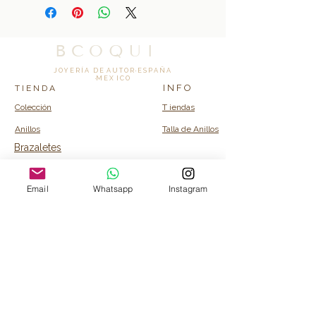
B C O Q U I
J O Y E R Í A D E A U T O R · E S P A Ñ A
·M E X I C O
I N F O
T I E N D A
Colección
T iendas
Anillos
Talla de Anillos
Brazaletes
Collares
Email
Whatsapp
Instagram
C O N T A C T O
Info@bcoquicollection.com
© 2026 BCOQUI · Todos los derechos
reservados