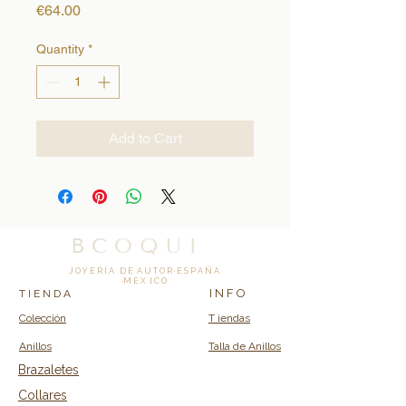
Price
€64.00
Quantity
*
Add to Cart
B C O Q U I
J O Y E R Í A D E A U T O R · E S P A Ñ A
·M E X I C O
I N F O
T I E N D A
Colección
T iendas
Anillos
Talla de Anillos
Brazaletes
Collares