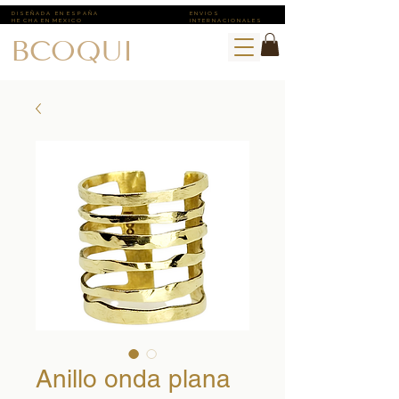
D I S E Ñ A D A E N E S P A Ñ A
E N V I O S ​
H E C H A E N M E X I C O
I N T E R N A C I O N A L E S
BCOQUI
Anillo onda plana