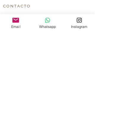
C O N T A C T O
Info@bcoquicollection.com
Email
Whatsapp
Instagram
© 2026 BCOQUI · Todos los derechos
reservados
B C O Q U I