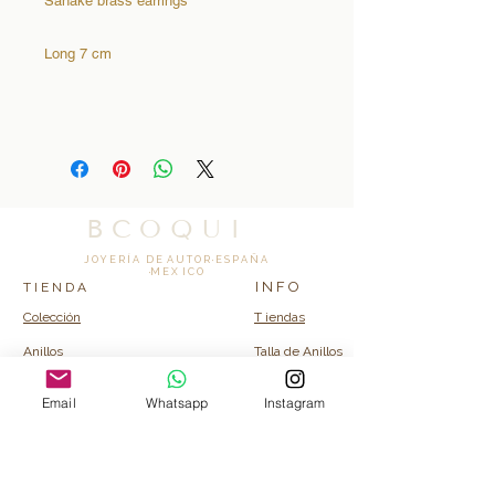
Sanake brass earrings
Long 7 cm
B C O Q U I
J O Y E R Í A D E A U T O R · E S P A Ñ A
·M E X I C O
I N F O
T I E N D A
Colección
T iendas
Anillos
Talla de Anillos
Brazaletes
Email
Whatsapp
Instagram
Collares
C O N T A C T O