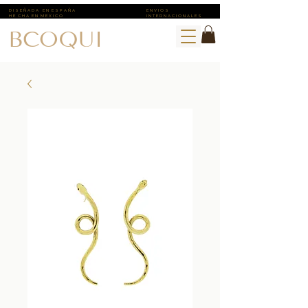
D I S E Ñ A D A E N E S P A Ñ A
E N V I O S ​
H E C H A E N M E X I C O
I N T E R N A C I O N A L E S
BCOQUI