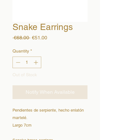
Snake Earrings
Regular
Sale
 €68.00 
€51.00
Price
Price
Quantity
*
Out of Stock
Notify When Available
Pendientes de serpiente, hecho enlatón
martelé.
Largo 7cm