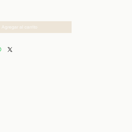
Agregar al carrito