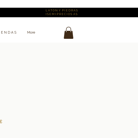
L A T Ó N Y P I E D R A S
I S E M I P R E C I O S A S
I E N D A S
More
Precio
€
de
oferta