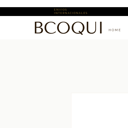
E N V I O S ​
I N T E R N A C I O N A L E S
BCOQUI
H O M E