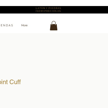
L A T Ó N Y P I E D R A S
I S E M I P R E C I O S A S
I E N D A S
More
int Cuff