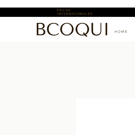
E N V I O S ​
I N T E R N A C I O N A L E S
BCOQUI
H O M E