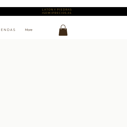
L A T Ó N Y P I E D R A S
I S E M I P R E C I O S A S
I E N D A S
More