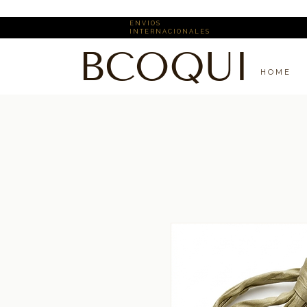
E N V I O S ​
I N T E R N A C I O N A L E S
BCOQUI
H O M E