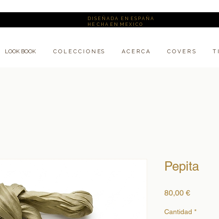
D I S E Ñ A D A E N E S P A Ñ A
H E C H A E N M E X I C O
LOOK BOOK
C O L E C C I O N ES
A C E R C A
C O V E R S
T 
Pepita
Precio
80,00 €
Cantidad
*