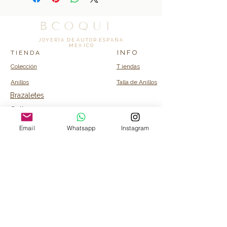
B C O Q U I
J O Y E R Í A D E A U T O R · E S P A Ñ A
·M E X I C O
I N F O
T I E N D A
Colección
T iendas
Anillos
Talla de Anillos
Brazaletes
Collares
C O N T A C T O
Email
Whatsapp
Instagram
Info@bcoquicollection.com
© 2026 BCOQUI · Todos los derechos
reservados
B C O Q U I