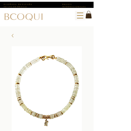
D I S E Ñ A D A E N E S P A Ñ A
E N V I O S ​
H E C H A E N M E X I C O
I N T E R N A C I O N A L E S
BCOQUI