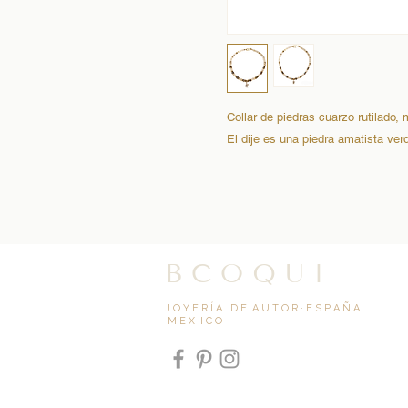
Collar de piedras cuarzo rutilado,
El dije es una piedra amatista ver
B C O Q U I
J O Y E R Í A D E A U T O R · E S P A Ñ A
·M E X I C O