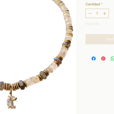
Cantidad
*
Agotado
Noti