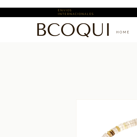
E N V I O S ​
I N T E R N A C I O N A L E S
BCOQUI
H O M E