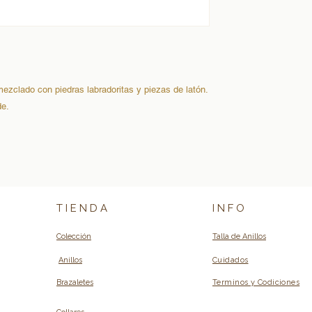
 mezclado con piedras labradoritas y piezas de latón.
de.
T I E N D A
I N F O
Colección
Talla de Anillos
Anillos
Cuidados
Brazaletes
Terminos y Codiciones