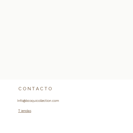
C O N T A C T O
Info@bcoquicollection.com
T iendas