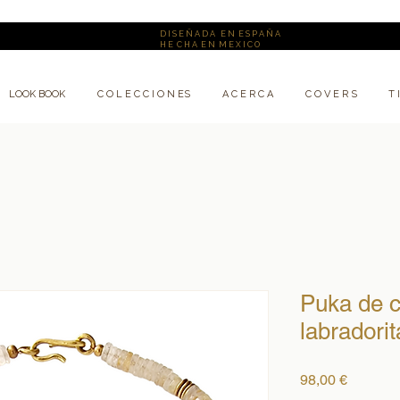
D I S E Ñ A D A E N E S P A Ñ A
H E C H A E N M E X I C O
LOOK BOOK
C O L E C C I O N ES
A C E R C A
C O V E R S
T 
Puka de c
labradorit
Precio
98,00 €