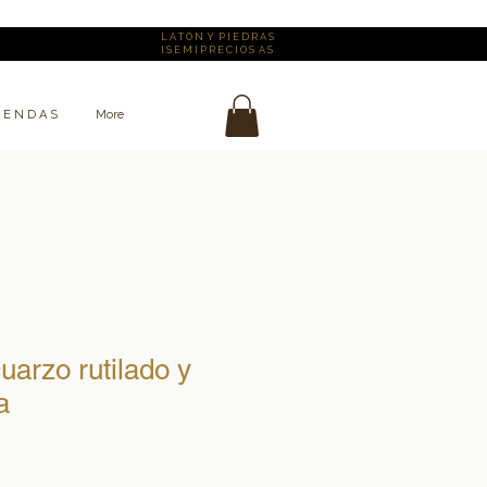
L A T Ó N Y P I E D R A S
I S E M I P R E C I O S A S
I E N D A S
More
uarzo rutilado y
a