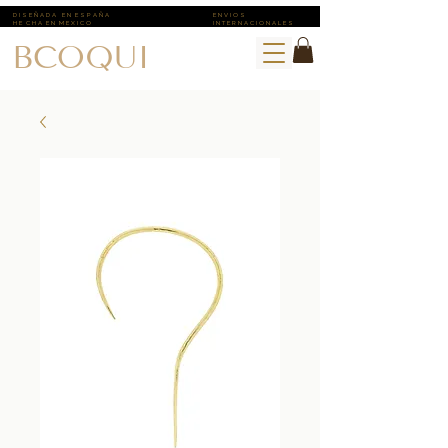
D I S E Ñ A D A E N E S P A Ñ A
E N V I O S ​
H E C H A E N M E X I C O
I N T E R N A C I O N A L E S
BCOQUI