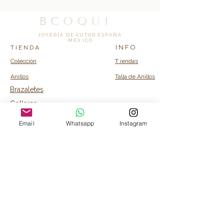
B C O Q U I
J O Y E R Í A D E A U T O R · E S P A Ñ A
·M E X I C O
I N F O
T I E N D A
Colección
T iendas
Anillos
Talla de Anillos
Brazaletes
Collares
C O N T A C T O
Email
Whatsapp
Instagram
Info@bcoquicollection.com
© 2026 BCOQUI · Todos los derechos
reservados
B C O Q U I